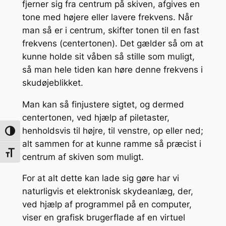
fjerner sig fra centrum på skiven, afgives en
tone med højere eller lavere frekvens. Når
man så er i centrum, skifter tonen til en fast
frekvens (centertonen). Det gælder så om at
kunne holde sit våben så stille som muligt,
så man hele tiden kan høre denne frekvens i
skudøjeblikket.
Man kan så finjustere sigtet, og dermed
centertonen, ved hjælp af piletaster,
henholdsvis til højre, til venstre, op eller ned;
Toggle High Contrast
alt sammen for at kunne ramme så præcist i
Toggle Font size
centrum af skiven som muligt.
For at alt dette kan lade sig gøre har vi
naturligvis et elektronisk skydeanlæg, der,
ved hjælp af programmel på en computer,
viser en grafisk brugerflade af en virtuel